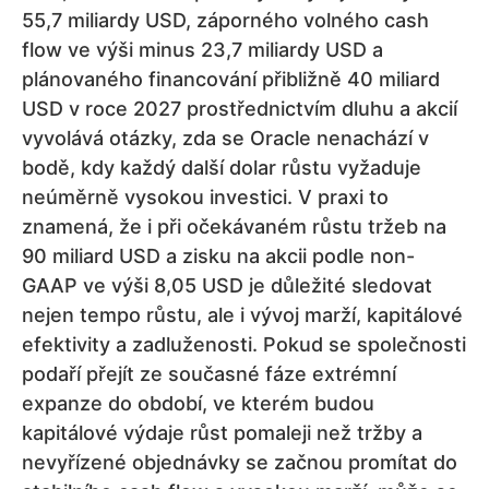
55,7 miliardy USD, záporného volného cash
flow ve výši minus 23,7 miliardy USD a
plánovaného financování přibližně 40 miliard
USD v roce 2027 prostřednictvím dluhu a akcií
vyvolává otázky, zda se Oracle nenachází v
bodě, kdy každý další dolar růstu vyžaduje
neúměrně vysokou investici. V praxi to
znamená, že i při očekávaném růstu tržeb na
90 miliard USD a zisku na akcii podle non-
GAAP ve výši 8,05 USD je důležité sledovat
nejen tempo růstu, ale i vývoj marží, kapitálové
efektivity a zadluženosti. Pokud se společnosti
podaří přejít ze současné fáze extrémní
expanze do období, ve kterém budou
kapitálové výdaje růst pomaleji než tržby a
nevyřízené objednávky se začnou promítat do