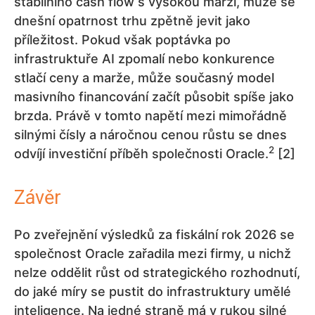
stabilního cash flow s vysokou marží, může se
dnešní opatrnost trhu zpětně jevit jako
příležitost. Pokud však poptávka po
infrastruktuře AI zpomalí nebo konkurence
stlačí ceny a marže, může současný model
masivního financování začít působit spíše jako
brzda. Právě v tomto napětí mezi mimořádně
silnými čísly a náročnou cenou růstu se dnes
2
odvíjí investiční příběh společnosti Oracle.
[2]
Závěr
Po zveřejnění výsledků za fiskální rok 2026 se
společnost Oracle zařadila mezi firmy, u nichž
nelze oddělit růst od strategického rozhodnutí,
do jaké míry se pustit do infrastruktury umělé
inteligence. Na jedné straně má v rukou silné