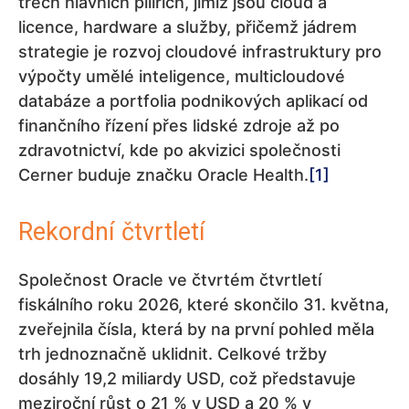
třech hlavních pilířích, jimiž jsou cloud a
licence, hardware a služby, přičemž jádrem
strategie je rozvoj cloudové infrastruktury pro
výpočty umělé inteligence, multicloudové
databáze a portfolia podnikových aplikací od
finančního řízení přes lidské zdroje až po
zdravotnictví, kde po akvizici společnosti
Cerner buduje značku Oracle Health.
[1]
Rekordní čtvrtletí
Společnost Oracle ve čtvrtém čtvrtletí
fiskálního roku 2026, které skončilo 31. května,
zveřejnila čísla, která by na první pohled měla
trh jednoznačně uklidnit. Celkové tržby
dosáhly 19,2 miliardy USD, což představuje
meziroční růst o 21 % v USD a 20 % v