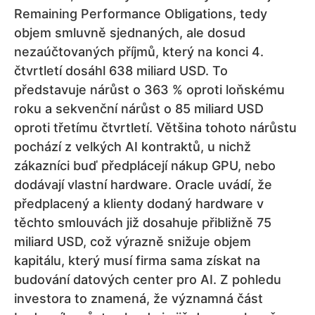
Remaining Performance Obligations, tedy
objem smluvně sjednaných, ale dosud
nezaúčtovaných příjmů, který na konci 4.
čtvrtletí dosáhl 638 miliard USD. To
představuje nárůst o 363 % oproti loňskému
roku a sekvenční nárůst o 85 miliard USD
oproti třetímu čtvrtletí. Většina tohoto nárůstu
pochází z velkých AI kontraktů, u nichž
zákazníci buď předplácejí nákup GPU, nebo
dodávají vlastní hardware. Oracle uvádí, že
předplacený a klienty dodaný hardware v
těchto smlouvách již dosahuje přibližně 75
miliard USD, což výrazně snižuje objem
kapitálu, který musí firma sama získat na
budování datových center pro AI. Z pohledu
investora to znamená, že významná část