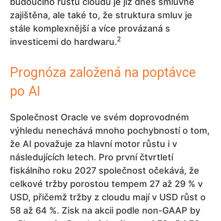
budoucího růstu cloudu je již dnes smluvně
zajištěna, ale také to, že struktura smluv je
stále komplexnější a více provázaná s
2
investicemi do hardwaru.
Prognóza založená na poptávce
po AI
Společnost Oracle ve svém doprovodném
výhledu nenechává mnoho pochybností o tom,
že AI považuje za hlavní motor růstu i v
následujících letech. Pro první čtvrtletí
fiskálního roku 2027 společnost očekává, že
celkové tržby porostou tempem 27 až 29 % v
USD, přičemž tržby z cloudu mají v USD růst o
58 až 64 %. Zisk na akcii podle non-GAAP by