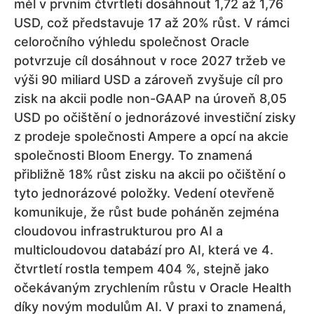
měl v prvním čtvrtletí dosáhnout 1,72 až 1,76
USD, což představuje 17 až 20% růst. V rámci
celoročního výhledu společnost Oracle
potvrzuje cíl dosáhnout v roce 2027 tržeb ve
výši 90 miliard USD a zároveň zvyšuje cíl pro
zisk na akcii podle non-GAAP na úroveň 8,05
USD po očištění o jednorázové investiční zisky
z prodeje společnosti Ampere a opcí na akcie
společnosti Bloom Energy. To znamená
přibližně 18% růst zisku na akcii po očištění o
tyto jednorázové položky. Vedení otevřeně
komunikuje, že růst bude poháněn zejména
cloudovou infrastrukturou pro AI a
multicloudovou databází pro AI, která ve 4.
čtvrtletí rostla tempem 404 %, stejně jako
očekávaným zrychlením růstu v Oracle Health
díky novým modulům AI. V praxi to znamená,