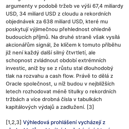
argumenty v podobě tržeb ve výši 67,4 miliardy
USD, 34 miliard USD z cloudu a rekordních
objednávek za 638 miliard USD, které mu
poskytují výjimečnou přehlednost ohledně
budoucích příjmů. Na druhé straně však vysílá
akcionářům signál, že klíčem k tomuto příběhu
již není každý další silný čtvrtletí, ale
schopnost zvládnout období extrémních
investic, aniž by se z růstu stal dlouhodobý
tlak na rozvahu a cash flow. Právě to dělá z
Oracle společnost, u níž budou v nejbližších
letech rozhodovat méně titulky o rekordních
tržbách a více drobná čísla v tabulkách
kapitálových výdajů a zadlužení. [3]
[1,2,3]
Výhledová prohlášení vycházejí z