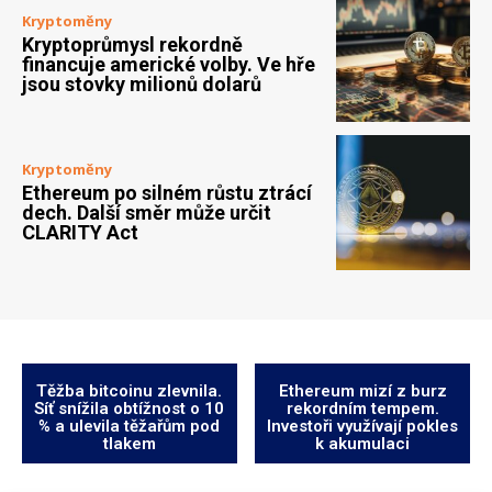
Kryptoměny
Kryptoprůmysl rekordně
financuje americké volby. Ve hře
jsou stovky milionů dolarů
Kryptoměny
Ethereum po silném růstu ztrácí
dech. Další směr může určit
CLARITY Act
Těžba bitcoinu zlevnila.
Ethereum mizí z burz
Síť snížila obtížnost o 10
rekordním tempem.
% a ulevila těžařům pod
Investoři využívají pokles
tlakem
k akumulaci