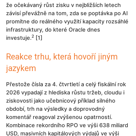
že očekávaný růst zisku v nejbližších letech
závisí převážně na tom, zda se poptávka po AI
promítne do reálného využití kapacity rozsáhlé
infrastruktury, do které Oracle dnes
2
investuje.
[1]
Reakce trhu, která hovoří jiným
jazykem
Přestože čísla za 4. čtvrtletí a celý fiskální rok
2026 vypadají z hlediska růstu tržeb, cloudu i
ziskovosti jako učebnicový příklad silného
období, trh na výsledky a doprovodný
komentář reagoval zvýšenou opatrností.
Kombinace rekordního RPO ve výši 638 miliard
USD, masivních kapitálových výdajů ve výši