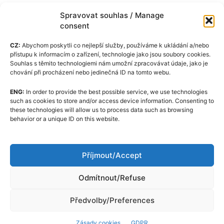
Spravovat souhlas / Manage
consent
CZ:
Abychom poskytli co nejlepší služby, používáme k ukládání a/nebo
přístupu k informacím o zařízení, technologie jako jsou soubory cookies.
Souhlas s těmito technologiemi nám umožní zpracovávat údaje, jako je
chování při procházení nebo jedinečná ID na tomto webu.
ENG:
In order to provide the best possible service, we use technologies
Zásady cookies (EU)
such as cookies to store and/or access device information. Consenting to
these technologies will allow us to process data such as browsing
GDPR
behavior or a unique ID on this website.
O nás
Redakční kodex
Příjmout/Accept
Kontakt
Odmítnout/Refuse
Předvolby/Preferences
Zásady cookies
GDPR