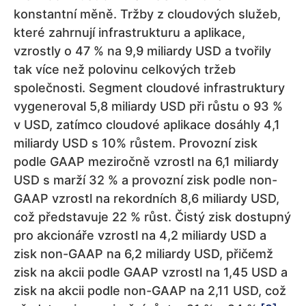
konstantní měně. Tržby z cloudových služeb,
které zahrnují infrastrukturu a aplikace,
vzrostly o 47 % na 9,9 miliardy USD a tvořily
tak více než polovinu celkových tržeb
společnosti. Segment cloudové infrastruktury
vygeneroval 5,8 miliardy USD při růstu o 93 %
v USD, zatímco cloudové aplikace dosáhly 4,1
miliardy USD s 10% růstem. Provozní zisk
podle GAAP meziročně vzrostl na 6,1 miliardy
USD s marží 32 % a provozní zisk podle non-
GAAP vzrostl na rekordních 8,6 miliardy USD,
což představuje 22 % růst. Čistý zisk dostupný
pro akcionáře vzrostl na 4,2 miliardy USD a
zisk non-GAAP na 6,2 miliardy USD, přičemž
zisk na akcii podle GAAP vzrostl na 1,45 USD a
zisk na akcii podle non-GAAP na 2,11 USD, což