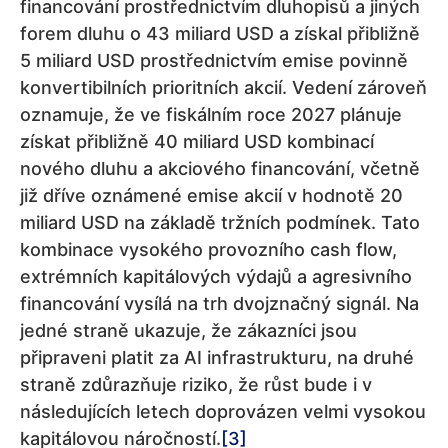
financování prostřednictvím dluhopisů a jiných
forem dluhu o 43 miliard USD a získal přibližně
5 miliard USD prostřednictvím emise povinně
konvertibilních prioritních akcií. Vedení zároveň
oznamuje, že ve fiskálním roce 2027 plánuje
získat přibližně 40 miliard USD kombinací
nového dluhu a akciového financování, včetně
již dříve oznámené emise akcií v hodnotě 20
miliard USD na základě tržních podmínek. Tato
kombinace vysokého provozního cash flow,
extrémních kapitálových výdajů a agresivního
financování vysílá na trh dvojznačný signál. Na
jedné straně ukazuje, že zákazníci jsou
připraveni platit za AI infrastrukturu, na druhé
straně zdůrazňuje riziko, že růst bude i v
následujících letech doprovázen velmi vysokou
kapitálovou náročností.
[3]