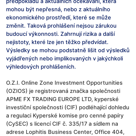
předpokladů a aktuálních očekávání, která
mohou být nepřesná, nebo z aktuálního
ekonomického prostředí, které se může
změnit. Taková prohlášení nejsou zárukou
budoucí výkonnosti. Zahrnují rizika a další
nejistoty, které lze jen těžko předvídat.
Výsledky se mohou podstatně lišit od výsledků
vyjádřených nebo implikovaných v jakýchkoli
výhledových prohlášeních.
O.Z.I. Online Zone Investment Opportunities
(OZIOS) je registrovaná značka společnosti
APME FX TRADING EUROPE LTD, kyperské
investiční společnosti (CIF) podléhající dohledu
a regulaci Kyperské komise pro cenné papíry
(CySEC) s licencí CIF č. 335/17 a sídlem na
adrese Lophitis Business Center, Office 404,