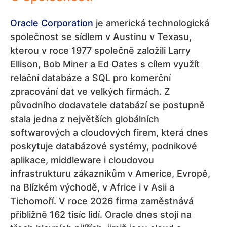
Oracle Corporation
je americká technologická
společnost se sídlem v Austinu v Texasu,
kterou v roce 1977 společně založili Larry
Ellison, Bob Miner a Ed Oates s cílem využít
relační databáze a SQL pro komerční
zpracování dat ve velkých firmách. Z
původního dodavatele databází se postupně
stala jedna z největších globálních
softwarových a cloudových firem, která dnes
poskytuje databázové systémy, podnikové
aplikace, middleware i cloudovou
infrastrukturu zákazníkům v Americe, Evropě,
na Blízkém východě, v Africe i v Asii a
Tichomoří. V roce 2026 firma zaměstnává
přibližně 162 tisíc lidí. Oracle dnes stojí na