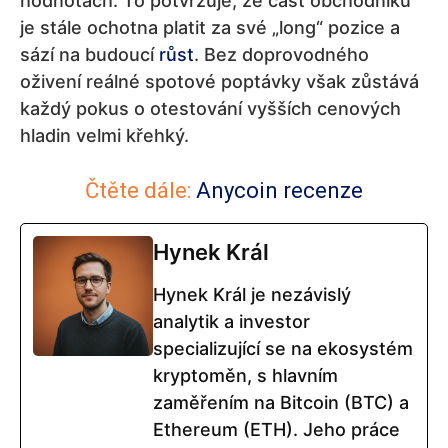
hodnotách. To potvrzuje, že část obchodníků
je stále ochotna platit za své „long“ pozice a
sází na budoucí
růst
. Bez doprovodného
oživení reálné spotové poptávky však zůstává
každý pokus o otestování vyšších cenových
hladin velmi křehký.
Čtěte dále:
Anycoin recenze
Hynek Král
Hynek Král je nezávislý
analytik a investor
specializující se na ekosystém
kryptoměn, s hlavním
zaměřením na Bitcoin (BTC) a
Ethereum (ETH). Jeho práce