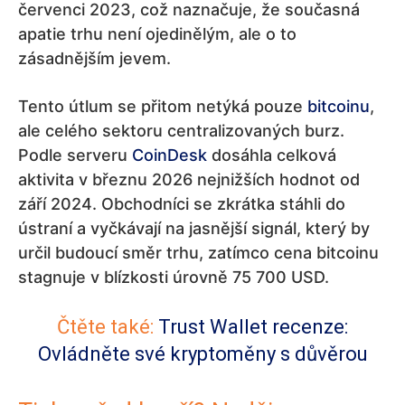
červenci 2023, což naznačuje, že současná
apatie trhu není ojedinělým, ale o to
zásadnějším jevem.
Tento útlum se přitom netýká pouze
bitcoinu
,
ale celého sektoru centralizovaných burz.
Podle serveru
CoinDesk
dosáhla celková
aktivita v březnu 2026 nejnižších hodnot od
září 2024. Obchodníci se zkrátka stáhli do
ústraní a vyčkávají na jasnější signál, který by
určil budoucí směr trhu, zatímco cena bitcoinu
stagnuje v blízkosti úrovně 75 700 USD.
Čtěte také:
Trust Wallet recenze:
Ovládněte své kryptoměny s důvěrou