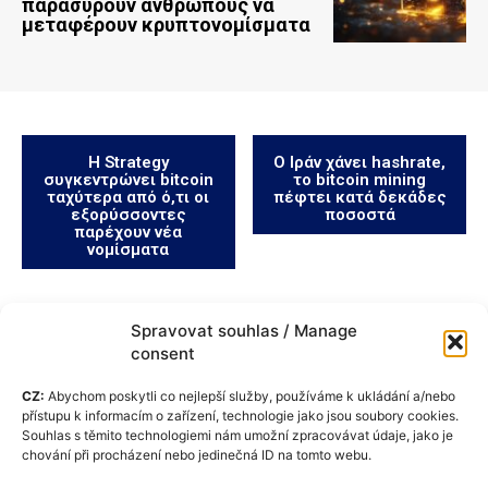
παρασύρουν ανθρώπους να
μεταφέρουν κρυπτονομίσματα
Η Strategy
Ο Ιράν χάνει hashrate,
συγκεντρώνει bitcoin
το bitcoin mining
ταχύτερα από ό,τι οι
πέφτει κατά δεκάδες
εξορύσσοντες
ποσοστά
παρέχουν νέα
νομίσματα
Spravovat souhlas / Manage
consent
CZ:
Abychom poskytli co nejlepší služby, používáme k ukládání a/nebo
přístupu k informacím o zařízení, technologie jako jsou soubory cookies.
Souhlas s těmito technologiemi nám umožní zpracovávat údaje, jako je
chování při procházení nebo jedinečná ID na tomto webu.