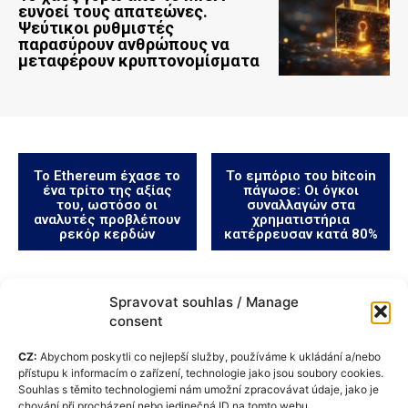
ευνοεί τους απατεώνες.
Ψεύτικοι ρυθμιστές
παρασύρουν ανθρώπους να
μεταφέρουν κρυπτονομίσματα
Το Ethereum έχασε το
Το εμπόριο του bitcoin
ένα τρίτο της αξίας
πάγωσε: Οι όγκοι
του, ωστόσο οι
συναλλαγών στα
αναλυτές προβλέπουν
χρηματιστήρια
ρεκόρ κερδών
κατέρρευσαν κατά 80%
Spravovat souhlas / Manage
consent
CZ:
Abychom poskytli co nejlepší služby, používáme k ukládání a/nebo
přístupu k informacím o zařízení, technologie jako jsou soubory cookies.
Souhlas s těmito technologiemi nám umožní zpracovávat údaje, jako je
chování při procházení nebo jedinečná ID na tomto webu.