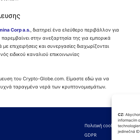
λευσης
mina Corp a.s.
, διατηρεί ένα ελεύθερο περιβάλλον για
ν παρεμβαίνει στην ανεξαρτησία της για εμπορικά
με επιχειρήσεις και συνεργασίες διαχωρίζονται
νός ειδικού καναλιού επικοινωνίας
μευση του Crypto-Globe.com. Είμαστε εδώ για να
συχνά ταραγμένα νερά των κρυπτονομισμάτων.
CZ:
Abychom 
informacím o
Πολιτική cookie (ΕΕ)
technologiem
jedinečná I
GDPR