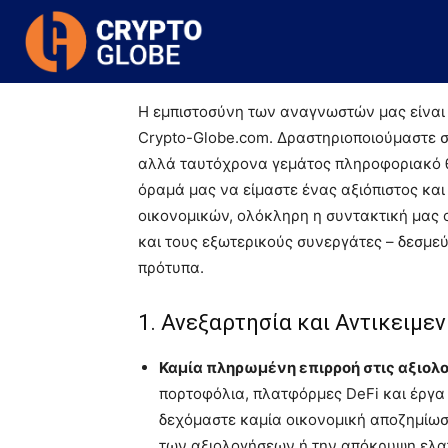
Αρχική
Κώδικας Δεοντολογίας
Κώδικας Δεοντολογία
Η εμπιστοσύνη των αναγνωστών μας είναι 
Crypto-Globe.com. Δραστηριοποιούμαστε σ
αλλά ταυτόχρονα γεμάτος πληροφοριακό θ
όραμά μας να είμαστε ένας αξιόπιστος κα
οικονομικών, ολόκληρη η συντακτική μας 
και τους εξωτερικούς συνεργάτες – δεσμεύ
πρότυπα.
1. Ανεξαρτησία και Αντικειμε
Καμία πληρωμένη επιρροή στις αξιολο
πορτοφόλια, πλατφόρμες DeFi και έργα
δεχόμαστε καμία οικονομική αποζημίωσ
των αξιολογήσεων ή την απόκρυψη ελ