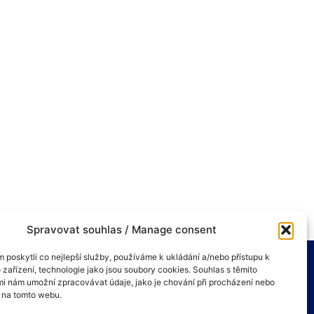
Spravovat souhlas / Manage consent
poskytli co nejlepší služby, používáme k ukládání a/nebo přístupu k
 zařízení, technologie jako jsou soubory cookies. Souhlas s těmito
i nám umožní zpracovávat údaje, jako je chování při procházení nebo
D na tomto webu.