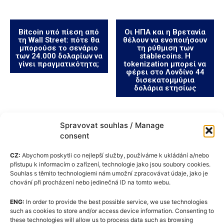
Bitcoin υπό πίεση από
Οι ΗΠΑ και η Βρετανία
τη Wall Street: πότε θα
θέλουν να ενοποιήσουν
μπορούσε το σενάριο
τη ρύθμιση των
των 24.000 δολαρίων να
stablecoins. Η
γίνει πραγματικότητα;
tokenization μπορεί να
φέρει στο Λονδίνο 44
δισεκατομμύρια
δολάρια ετησίως
Spravovat souhlas / Manage
consent
CZ:
Abychom poskytli co nejlepší služby, používáme k ukládání a/nebo
přístupu k informacím o zařízení, technologie jako jsou soubory cookies.
Souhlas s těmito technologiemi nám umožní zpracovávat údaje, jako je
chování při procházení nebo jedinečná ID na tomto webu.
ENG:
In order to provide the best possible service, we use technologies
Πολιτική cookie (ΕΕ)
such as cookies to store and/or access device information. Consenting to
these technologies will allow us to process data such as browsing