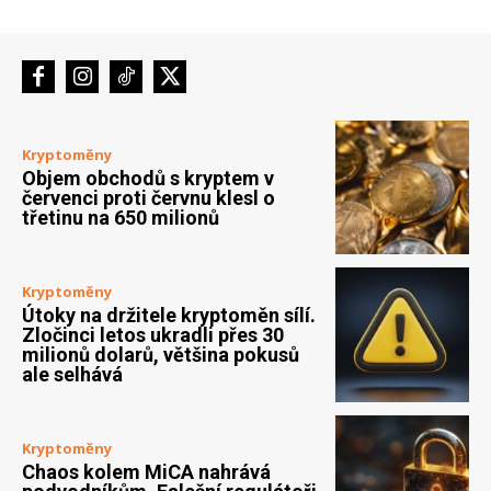
Kryptoměny
Objem obchodů s kryptem v
červenci proti červnu klesl o
třetinu na 650 milionů
Kryptoměny
Útoky na držitele kryptoměn sílí.
Zločinci letos ukradli přes 30
milionů dolarů, většina pokusů
ale selhává
Kryptoměny
Chaos kolem MiCA nahrává