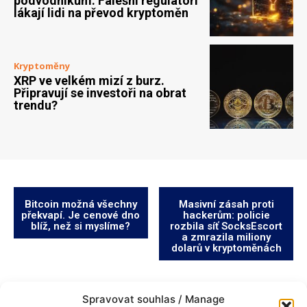
podvodníkům. Falešní regulátoři
lákají lidi na převod kryptoměn
Kryptoměny
XRP ve velkém mizí z burz.
Připravují se investoři na obrat
trendu?
Bitcoin možná všechny
Masivní zásah proti
překvapí. Je cenové dno
hackerům: policie
blíž, než si myslíme?
rozbila síť SocksEscort
a zmrazila miliony
dolarů v kryptoměnách
Spravovat souhlas / Manage