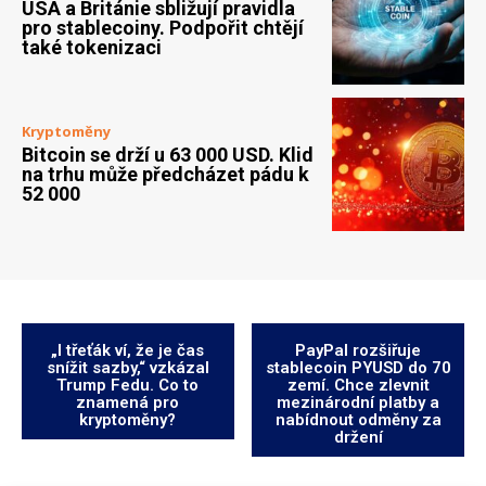
USA a Británie sbližují pravidla
pro stablecoiny. Podpořit chtějí
také tokenizaci
Kryptoměny
Bitcoin se drží u 63 000 USD. Klid
na trhu může předcházet pádu k
52 000
„I třeťák ví, že je čas
PayPal rozšiřuje
snížit sazby,“ vzkázal
stablecoin PYUSD do 70
Trump Fedu. Co to
zemí. Chce zlevnit
znamená pro
mezinárodní platby a
kryptoměny?
nabídnout odměny za
držení