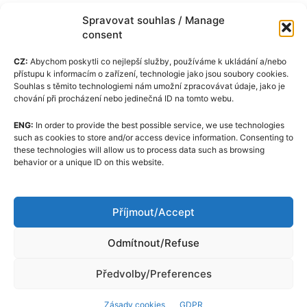
Spravovat souhlas / Manage
consent
CZ:
Abychom poskytli co nejlepší služby, používáme k ukládání a/nebo
přístupu k informacím o zařízení, technologie jako jsou soubory cookies.
Souhlas s těmito technologiemi nám umožní zpracovávat údaje, jako je
chování při procházení nebo jedinečná ID na tomto webu.
ENG:
In order to provide the best possible service, we use technologies
Zásady cookies (EU)
such as cookies to store and/or access device information. Consenting to
these technologies will allow us to process data such as browsing
GDPR
behavior or a unique ID on this website.
O nás
Redakční kodex
Příjmout/Accept
Kontakt
Odmítnout/Refuse
Předvolby/Preferences
Zásady cookies
GDPR