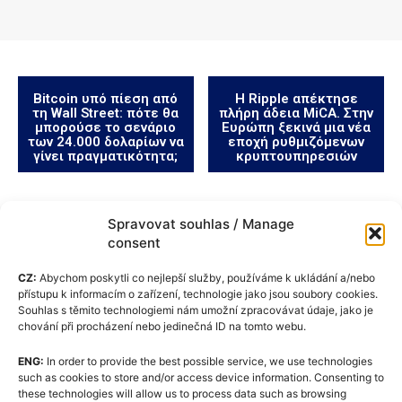
Bitcoin υπό πίεση από
Η Ripple απέκτησε
τη Wall Street: πότε θα
πλήρη άδεια MiCA. Στην
μπορούσε το σενάριο
Ευρώπη ξεκινά μια νέα
των 24.000 δολαρίων να
εποχή ρυθμιζόμενων
γίνει πραγματικότητα;
κρυπτουπηρεσιών
Spravovat souhlas / Manage
consent
CZ:
Abychom poskytli co nejlepší služby, používáme k ukládání a/nebo
přístupu k informacím o zařízení, technologie jako jsou soubory cookies.
Souhlas s těmito technologiemi nám umožní zpracovávat údaje, jako je
chování při procházení nebo jedinečná ID na tomto webu.
ENG:
In order to provide the best possible service, we use technologies
Πολιτική cookie (ΕΕ)
such as cookies to store and/or access device information. Consenting to
these technologies will allow us to process data such as browsing