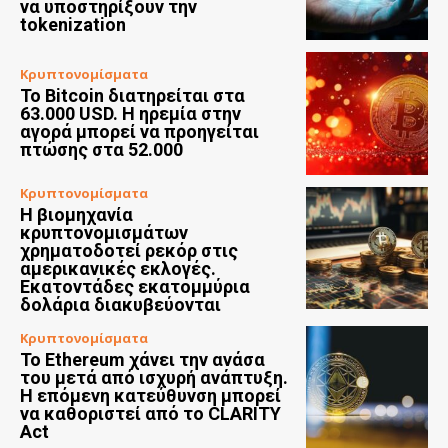
να υποστηρίξουν την
tokenization
Κρυπτονομίσματα
Το Bitcoin διατηρείται στα
63.000 USD. Η ηρεμία στην
αγορά μπορεί να προηγείται
πτώσης στα 52.000
Κρυπτονομίσματα
Η βιομηχανία
κρυπτονομισμάτων
χρηματοδοτεί ρεκόρ στις
αμερικανικές εκλογές.
Εκατοντάδες εκατομμύρια
δολάρια διακυβεύονται
Κρυπτονομίσματα
Το Ethereum χάνει την ανάσα
του μετά από ισχυρή ανάπτυξη.
Η επόμενη κατεύθυνση μπορεί
να καθοριστεί από το CLARITY
Act