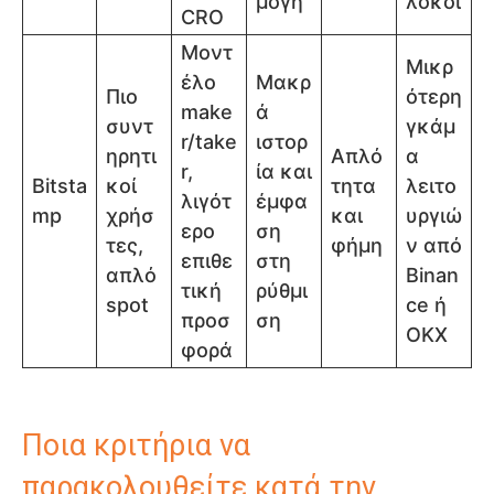
μογή
λοκοι
CRO
Μοντ
Μικρ
έλο
Μακρ
Πιο
ότερη
make
ά
συντ
γκάμ
r/take
ιστορ
ηρητι
Απλό
α
r,
ία και
Bitsta
κοί
τητα
λειτο
λιγότ
έμφα
mp
χρήσ
και
υργιώ
ερο
ση
τες,
φήμη
ν από
επιθε
στη
απλό
Binan
τική
ρύθμι
spot
ce ή
προσ
ση
OKX
φορά
Ποια κριτήρια να
παρακολουθείτε κατά την