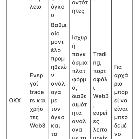
οντότ
λεια
όγκο
ητες
υ
Βαθμι
αίο
Ισχυρ
μοντ
ή
έλο
παγκ
Tradi
προμ
όσμια
ng,
ηθειώ
Για
πλατ
πορτ
Ενερ
ν
αρχά
φόρμ
οφόλ
γοί
ανάλ
ριο
α,
ι
trade
ογα
μπορ
διαθε
Web3
OKX
rs και
με
εί να
σιμότ
,
χρήσ
τον
είναι
ητα
ευρεί
τες
όγκο
μπερ
ανάλ
ες
Web3
και
δεμέ
ογα
λειτο
τα
νο
με τη
υργίε