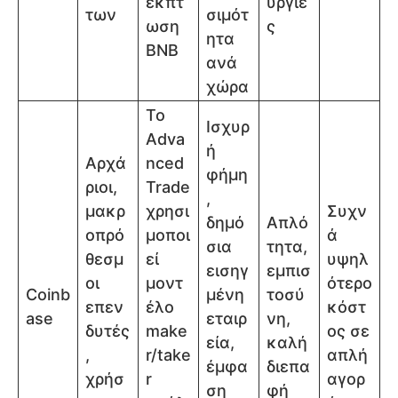
έκπτ
υργίε
των
σιμότ
ωση
ς
ητα
BNB
ανά
χώρα
Το
Ισχυρ
Adva
ή
Αρχά
nced
φήμη
ριοι,
Trade
,
μακρ
χρησι
Συχν
δημό
Απλό
οπρό
μοποι
ά
σια
τητα,
θεσμ
εί
υψηλ
εισηγ
εμπισ
οι
μοντ
ότερο
Coinb
μένη
τοσύ
επεν
έλο
κόστ
ase
εταιρ
νη,
δυτές
make
ος σε
εία,
καλή
,
r/take
απλή
έμφα
διεπα
χρήσ
r
αγορ
ση
φή