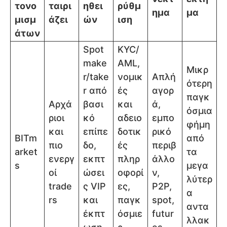
τονο
ταιρι
ηθει
ρύθμ
ημα
μα
μισμ
άζει
ών
ιση
άτων
Spot
KYC/
make
AML,
Μικρ
r/take
νομικ
Απλή
ότερη
r από
ές
αγορ
παγκ
Αρχά
βασι
και
ά,
όσμια
ριοι
κό
αδειο
εμπο
φήμη
και
επίπε
δοτικ
ρικό
BITm
από
πιο
δο,
ές
περιβ
arket
τα
ενεργ
εκπτ
πληρ
άλλο
s
μεγα
οί
ώσει
οφορί
ν,
λύτερ
trade
ς VIP
ες,
P2P,
α
rs
και
παγκ
spot,
αντα
έκπτ
όσμιε
futur
λλακ