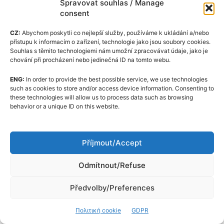
Spravovat souhlas / Manage
υψηλότερα όρια και η καλύτερη πιθανότητα
consent
επίλυσης προβλήματος με λογαριασμό ή
CZ:
Abychom poskytli co nejlepší služby, používáme k ukládání a/nebo
συναλλαγή.
přístupu k informacím o zařízení, technologie jako jsou soubory cookies.
Souhlas s těmito technologiemi nám umožní zpracovávat údaje, jako je
chování při procházení nebo jedinečná ID na tomto webu.
Ρύθμιση των
ENG:
In order to provide the best possible service, we use technologies
κρυπτοχρηματιστηρίων το 2026
such as cookies to store and/or access device information. Consenting to
these technologies will allow us to process data such as browsing
behavior or a unique ID on this website.
Στην Ευρωπαϊκή Ένωση, σημαντικό ρόλο
παίζει το MiCA, δηλαδή ο κανονισμός για τις
αγορές κρυπτοπεριουσιακών στοιχείων. Αυτό
Příjmout/Accept
θέτει τους κανόνες για τους παρόχους
Odmítnout/Refuse
υπηρεσιών κρυπτονομισμάτων,
συμπεριλαμβανομένων των χρηματιστηρίων,
Předvolby/Preferences
των ανταλλακτηρίων και των υπηρεσιών
φύλαξης.
Πολιτική cookie
GDPR