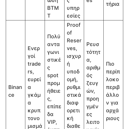
ωση
ς
es
τήρια
BTM
υπηρ
T
εσίες
Proof
of
Πολύ
Reser
αντα
Ρευσ
Ενερ
ves,
γωνι
τότητ
γοί
ισχυρ
στικέ
α,
trade
ή
Πιο
ς
αριθμ
rs,
υποδ
περίπ
spot
ός
ευρεί
ομή,
λοκο
προμ
ζευγ
Binan
α
ρυθμι
περιβ
ήθειε
ών,
ce
γκάμ
στικά
άλλο
ς,
προη
α
διαφ
ν για
επίπε
γμέν
κρυπ
ορετι
αρχά
δα
ες
τονο
κή
ριους
VIP,
λειτο
μισμά
διαθε