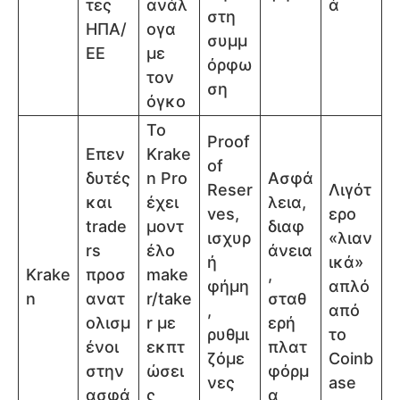
τες
ανάλ
ά
στη
ΗΠΑ/
ογα
συμμ
ΕΕ
με
όρφω
τον
ση
όγκο
Το
Proof
Επεν
Krake
of
δυτές
n Pro
Ασφά
Reser
Λιγότ
και
έχει
λεια,
ves,
ερο
trade
μοντ
διαφ
ισχυρ
«λιαν
rs
έλο
άνεια
ή
ικά»
Krake
προσ
make
,
φήμη
απλό
n
ανατ
r/take
σταθ
,
από
ολισμ
r με
ερή
ρυθμι
το
ένοι
εκπτ
πλατ
ζόμε
Coinb
στην
ώσει
φόρμ
νες
ase
ασφά
ς
α