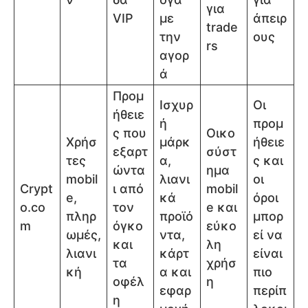
για
VIP
με
άπειρ
trade
την
ους
rs
αγορ
ά
Προμ
Ισχυρ
Οι
ήθειε
ή
προμ
ς που
Οικο
Χρήσ
μάρκ
ήθειε
εξαρτ
σύστ
τες
α,
ς και
ώντα
ημα
mobil
λιανι
οι
Crypt
ι από
mobil
e,
κά
όροι
o.co
τον
e και
πληρ
προϊό
μπορ
m
όγκο
εύκο
ωμές,
ντα,
εί να
και
λη
λιανι
κάρτ
είναι
τα
χρήσ
κή
α και
πιο
οφέλ
η
εφαρ
περίπ
η