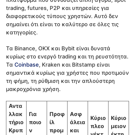
trading, futures, P2P και υπηρεσίες για
διαφορετικούς τύπους χρηστών. Αυτό δεν
σημαίνει ότι είναι το καλύτερο σε όλες τις
κατηγορίες.
Τα Binance, OKX και Bybit είναι δυνατά
κυρίως στο ενεργό trading και τη ρευστότητα.
Τα
Coinbase
, Kraken και Bitstamp είναι
σημαντικά κυρίως για χρήστες που προτιμούν
τη φήμη, τη ρύθμιση και την απλούστερη
μακροχρόνια χρήση.
Αντα
λλακ
Για
Προφ
Ασφ
Κύριο
Κύριο
τήριο
ποιο
ίλ
άλεια
πλεο
μειον
Κρυπ
ν
προμ
και
νέκτ
έκτη