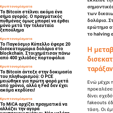
Κρυπτονομίσματα
σημαντικές
Το Bitcoin στέλνει ακόμα ένα
των δικαιω
σήμα αγοράς. Ο πραγματικός
δολάρια. Στ
πυθμένας όμως μπορεί να έρθει
μόνο μετά την τελευταία
ερώτημα απ
ξεπούλημα
το halving 
Κρυπτονομίσματα
Το Παγκόσμιο Κύπελλο έφερε 20
Η μεταβ
δισεκατομμύρια δολάρια στο
blockchain. Στοιχημάτισαν πάνω
από 400 χιλιάδες πορτοφόλια
δισεκατ
Κρυπτονομίσματα
ταράξαν
Το Bitcoin άντεξε στην δοκιμασία
του πληθωρισμού: Ο PCE
μειώθηκε για πρώτη φορά μετά
Ενώ μέχρι 
από χρόνια, αλλά η Fed δεν έχει
προκαλέσει
ακόμα κερδίσει!
δίνει σχεδ
Κρυπτονομίσματα
fakeouts έ
Το MiCA αρχίζει πραγματικά να
αλλάζει την αγορά
τάση. Οι έ