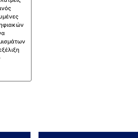
ινός
ευμένες
ψηφιακών
να
ομισμάτων
εξέλιξη