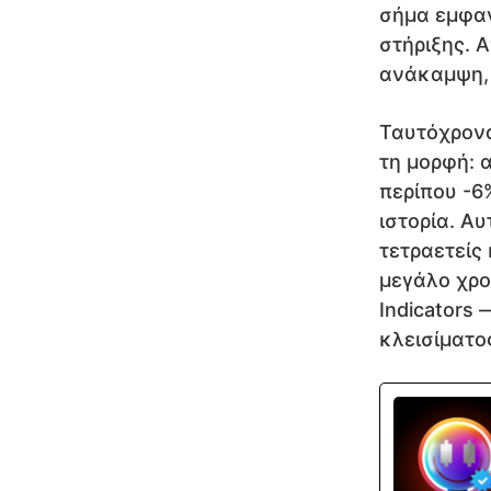
σήμα εμφαν
στήριξης. 
ανάκαμψη, 
Ταυτόχρονα
τη μορφή: 
περίπου -6%
ιστορία. Α
τετραετείς
μεγάλο χρον
Indicators 
κλεισίματο