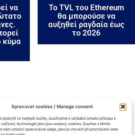
εί να
Το TVL του Ethereum
τώτατο
θα μπορούσε να
ήνες.
αυξηθεί ραγδαία έως
πορεί
το 2026
ο κύμα
Spravovat souhlas / Manage consent
Πολιτική
cookie (ΕΕ)
poskytli co nejlepší služby, používáme k ukládání a/nebo přístupu k
 zařízení, technologie jako jsou soubory cookies. Souhlas s těmito
GDPR
i nám umožní zpracovávat údaje, jako je chování při procházení nebo
D na tomto webu.