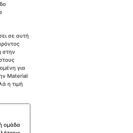
εδο
α
σει σε αυτή
παρόντος
g στην
 στους
ομένη για
ην Material
λά η τιμή
κή ομάδα
 λάτρεις