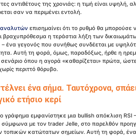
τες αντιθέτους της χρονιάς: η τιμή είναι υψηλή, α
εται σαν να περιμένει εντολή.
αναλυτών
επισημαίνει ότι το ρυθμό θα μπορούσε 
ι βραχυπρόθεσμα η τεράστια λήξη των δικαιωμάτ
 – ένα γεγονός που συνήθως συνδέεται με υψηλό
ητα. Αυτή τη φορά, όμως, παραδόξως, ήρθε η ηρεμ
α σενάριο όπου η αγορά «καθαρίζεται» πρώτα, ώστ
χωρίς περιττό θόρυβο.
στέλνει ένα σήμα. Ταυτόχρονα, σπάε
ικό ετήσιο κερί
ρο γράφημα εμφανίστηκε μια bullish απόκλιση RSI 
, σύμφωνα με τον trader Jelle, στο παρελθόν προη
 τοπικών κατώτατων σημείων. Αυτή τη φορά, ένα