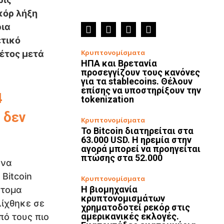
κόρ λήξη
ρια
ετικό
Κρυπτονομίσματα
έτος μετά
ΗΠΑ και Βρετανία
προσεγγίζουν τους κανόνες
για τα stablecoins. Θέλουν
επίσης να υποστηρίξουν την
4
tokenization
 δεν
Κρυπτονομίσματα
Το Bitcoin διατηρείται στα
63.000 USD. Η ηρεμία στην
αγορά μπορεί να προηγείται
πτώσης στα 52.000
 να
Bitcoin
Κρυπτονομίσματα
Η βιομηχανία
ντομα
κρυπτονομισμάτων
λίχθηκε σε
χρηματοδοτεί ρεκόρ στις
αμερικανικές εκλογές.
ό τους πιο