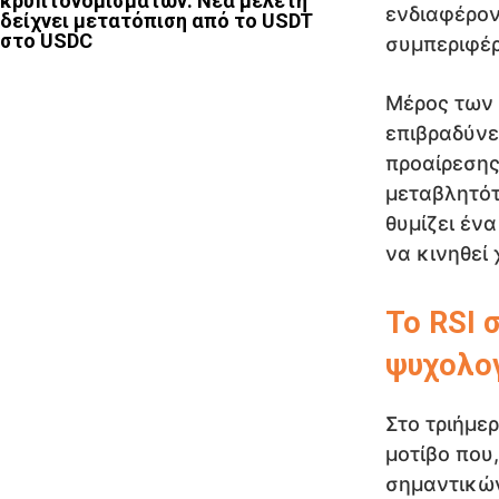
κρυπτονομισμάτων. Νέα μελέτη
ενδιαφέρον
δείχνει μετατόπιση από το USDT
στο USDC
συμπεριφέρ
Μέρος των
επιβραδύνε
προαίρεσης
μεταβλητότ
θυμίζει έν
να κινηθεί 
Το RSI 
ψυχολογ
Στο τριήμε
μοτίβο που
σημαντικών