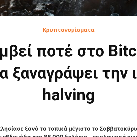
Κρυπτονομίσματα
μβεί ποτέ στο Bitc
α ξαναγράψει την 
halving
 πλησίασε ξανά τα τοπικά μέγιστα το Σαββατοκύρι
ν εβδομάδα στα 88.000 δολάρια – εκπληκτικά χω