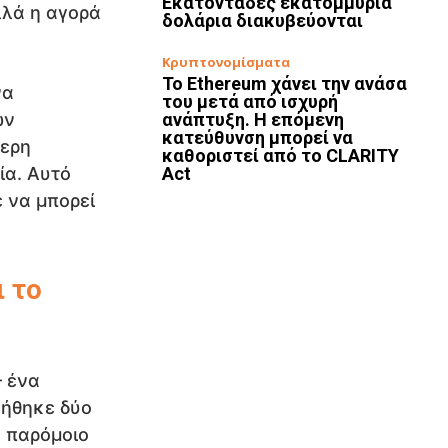
Εκατοντάδες εκατομμύρια
λλά η αγορά
δολάρια διακυβεύονται
Κρυπτονομίσματα
Το Ethereum χάνει την ανάσα
να
του μετά από ισχυρή
ων
ανάπτυξη. Η επόμενη
κατεύθυνση μπορεί να
τερη
καθοριστεί από το CLARITY
ία. Αυτό
Act
ε να μπορεί
ι το
– ένα
γήθηκε δύο
 παρόμοιο