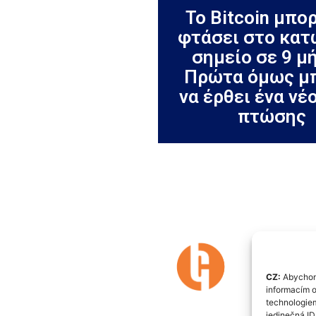
Το Bitcoin μπορ
φτάσει στο κα
σημείο σε 9 μ
Πρώτα όμως μ
να έρθει ένα νέ
πτώσης
CZ:
Abychom 
informacím o
technologiem
jedinečná I