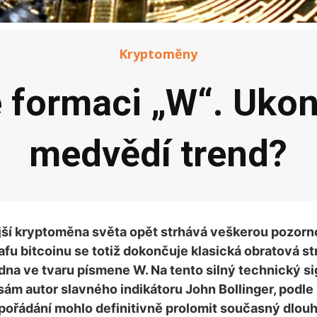
Kryptoměny
e formaci „W“. Ukon
medvědí trend?
jší kryptoměna světa opět strhává veškerou pozorn
fu bitcoinu se totiž dokončuje klasická obratová st
dna ve tvaru písmene W. Na tento silný technický si
sám autor slavného indikátoru John Bollinger, podle
spořádání mohlo definitivně prolomit současný dlo