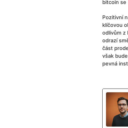
bitcoin se
Pozitivní 
klíčovou 
odlivům z 
odrazí sm
část prode
však bude 
pevná inst