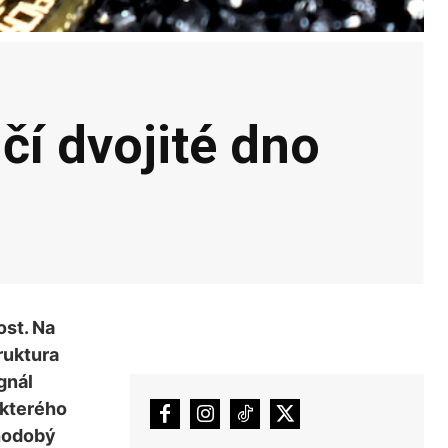
čí dvojité dno
ost. Na
ruktura
gnál
 kterého
uhodobý