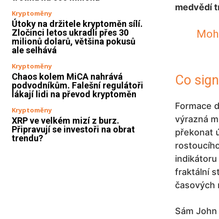
medvědí t
Kryptoměny
Útoky na držitele kryptoměn sílí.
Zločinci letos ukradli přes 30
Mohl
milionů dolarů, většina pokusů
ale selhává
Kryptoměny
Chaos kolem MiCA nahrává
Co sign
podvodníkům. Falešní regulátoři
lákají lidi na převod kryptoměn
Formace dv
Kryptoměny
výrazná m
XRP ve velkém mizí z burz.
Připravují se investoři na obrat
překonat 
trendu?
rostoucíh
indikátoru
fraktální 
časových r
Sám John 