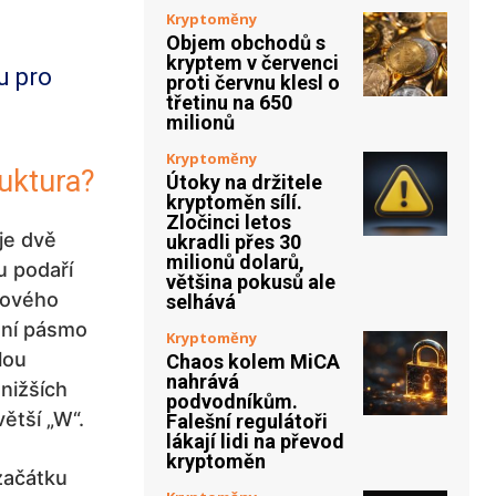
Kryptoměny
Objem obchodů s
kryptem v červenci
u pro
proti červnu klesl o
třetinu na 650
milionů
Kryptoměny
ruktura?
Útoky na držitele
kryptoměn sílí.
Zločinci letos
je dvě
ukradli přes 30
milionů dolarů,
u podaří
většina pokusů ale
nového
selhává
dní pásmo
Kryptoměny
lou
Chaos kolem MiCA
nahrává
nižších
podvodníkům.
ětší „W“.
Falešní regulátoři
lákají lidi na převod
kryptoměn
 začátku