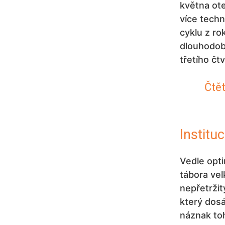
května ote
více techn
cyklu z ro
dlouhodob
třetího čt
Čtět
Institu
Vedle opti
tábora ve
nepřetržit
který dosá
náznak toh