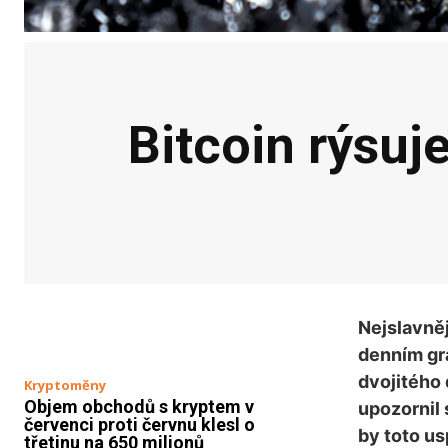
Bitcoin rýsuj
Nejslavně
denním gra
dvojitého 
Kryptoměny
Objem obchodů s kryptem v
upozornil 
červenci proti červnu klesl o
by toto u
třetinu na 650 milionů