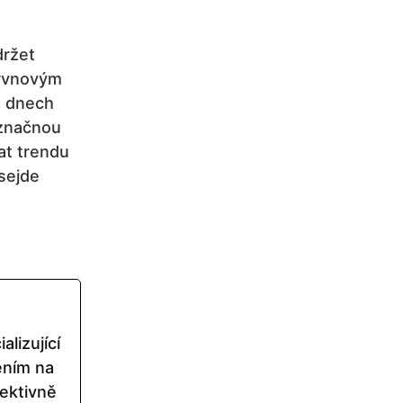
držet
ervnovým
h dnech
značnou
at trendu
 sejde
alizující
ením na
ektivně