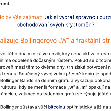
rend.
o by Vás zajímat:
Jak si vybrat správnou burz
obchodování svých kryptoměn?
alizuje Bollingerovo „W“ a fraktální st
ojitého dna vzniká ve chvíli, kdy cena aktiva otestu
inima oddělená dočasným růstem. Pokud se bitcoin
úroveň mezi těmito dvěma dny, trh získá potvrzení 
o trendu. Současný vývoj velmi přesně kopíruje spo
 Bollinger Bands na denním grafu a vykazuje dokona
strukturu, kdy se menší formace
„w“ a „m“
opakují na 
ámcích, zatímco na týdenním grafu se rýsuje ještě v
Bollinger zůstává vůči
bitcoinu
optimistický a již na