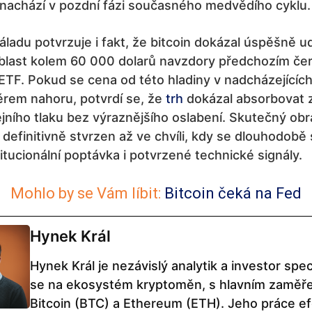
 nachází v pozdní fázi současného medvědího cyklu.
náladu potvrzuje i fakt, že bitcoin dokázal úspěšně u
oblast kolem 60 000 dolarů navzdory předchozím č
ETF. Pokud se cena od této hladiny v nadcházejícíc
ěrem nahoru, potvrdí se, že
trh
dokázal absorbovat 
jního tlaku bez výraznějšího oslabení. Skutečný obr
definitivně stvrzen až ve chvíli, kdy se dlouhodobě
itucionální poptávka i potvrzené technické signály.
Mohlo by se Vám líbit:
Bitcoin čeká na Fed
Hynek Král
Hynek Král je nezávislý analytik a investor speci
se na ekosystém kryptoměn, s hlavním zaměř
Bitcoin (BTC) a Ethereum (ETH). Jeho práce ef