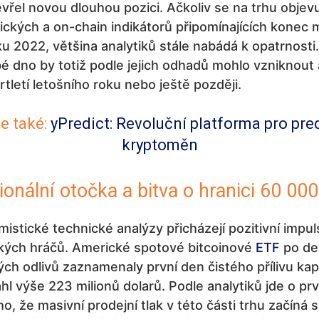
vřel novou dlouhou pozici. Ačkoliv se na trhu objevu
ických a on-chain indikátorů připomínajících konec
ku 2022, většina analytiků stále nabádá k opatrnost
é dno by totiž podle jejich odhadů mohlo vzniknou
vrtletí letošního roku nebo ještě později.
e také:
yPredict: Revoluční platforma pro pre
kryptoměn
cionální otočka a bitva o hranici 60 00
mistické technické analýzy přicházejí pozitivní impul
lkých hráčů. Americké spotové bitcoinové
ETF
po de
ých odlivů zaznamenaly první den čistého přílivu kapi
hl výše 223 milionů dolarů. Podle analytiků jde o prv
o, že masivní prodejní tlak v této části trhu začíná 