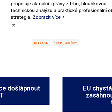
propojuje aktuální zprávy z trhu, hloubkovou
technickou analýzu a praktické profesionální 
strategie.
Zobrazit více
BITCOIN
KRYPTOMĚNY
hce došlápnout
EU chystá
FT
zasáhnou