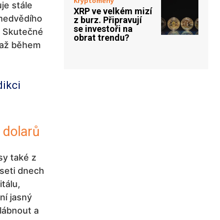
Kryptoměny
je stále
XRP ve velkém mizí
 medvědího
z burz. Připravují
se investoři na
i. Skutečné
obrat trendu?
t až během
dikci
0 dolarů
sy také z
seti dnech
tálu,
ní jasný
slábnout a